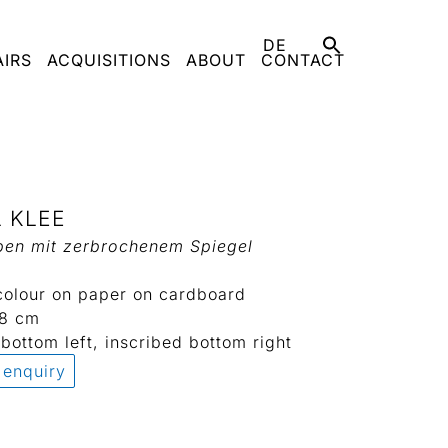
DE
AIRS
ACQUISITIONS
ABOUT
CONTACT
 KLEE
eben mit zerbrochenem Spiegel
colour on paper on cardboard
48 cm
bottom left, inscribed bottom right
 enquiry