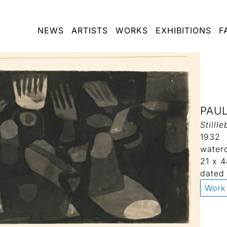
NEWS
ARTISTS
WORKS
EXHIBITIONS
F
PAUL
Stilll
1932
water
21 x 
dated 
Work