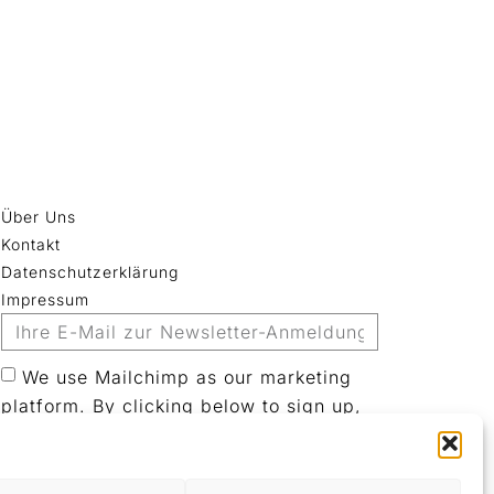
Über Uns
Kontakt
Datenschutzerklärung
Impressum
We use Mailchimp as our marketing
platform. By clicking below to sign up,
you acknowledge that your information
will be transferred to Mailchimp for
processing.