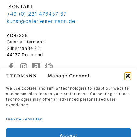
KONTAKT
+49 (0) 231 476437 37
kunst@galerieutermann.de
ADRESSE
Galerie Utermann
Silberstraße 22
44137 Dortmund
Manage Consent
Über Uns
Kontakt
We use cookies and similar technologies to adapt our website
and communications to your preferences. Consenting to these
Datenschutzerklärung
technologies may offer an advanced personalized user
Impressum
experience.
Dienste verwalten
We use Mailchimp as our marketing platform.
By clicking below to sign up, you acknowledge
Accept