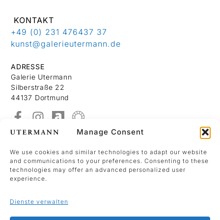
KONTAKT
+49 (0) 231 476437 37
kunst@galerieutermann.de
ADRESSE
Galerie Utermann
Silberstraße 22
44137 Dortmund
Manage Consent
Über Uns
Kontakt
We use cookies and similar technologies to adapt our website
and communications to your preferences. Consenting to these
Datenschutzerklärung
technologies may offer an advanced personalized user
Impressum
experience.
Dienste verwalten
We use Mailchimp as our marketing platform.