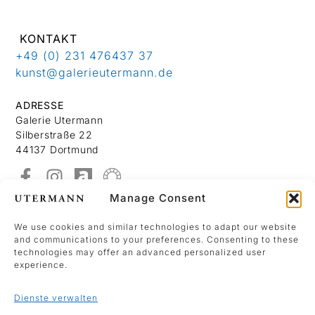
KONTAKT
+49 (0) 231 476437 37
kunst@galerieutermann.de
ADRESSE
Galerie Utermann
Silberstraße 22
44137 Dortmund
Manage Consent
Über Uns
Kontakt
We use cookies and similar technologies to adapt our website
and communications to your preferences. Consenting to these
Datenschutzerklärung
technologies may offer an advanced personalized user
Impressum
experience.
Dienste verwalten
We use Mailchimp as our marketing platform.