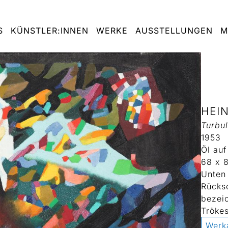
S
KÜNSTLER:INNEN
WERKE
AUSSTELLUNGEN
M
HEI
Turbul
1953
Öl au
68 x 
Unten 
Rückse
bezeic
Trökes
Werk