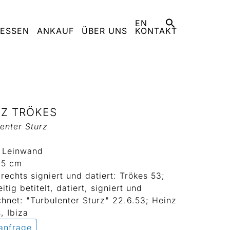
EN
ESSEN
ANKAUF
ÜBER UNS
KONTAKT
NZ TRÖKES
enter Sturz
f Leinwand
85 cm
rechts signiert und datiert: Trökes 53;
itig betitelt, datiert, signiert und
hnet: "Turbulenter Sturz" 22.6.53; Heinz
, Ibiza
anfrage