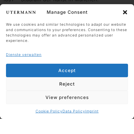
1900 – Malerklasse bei Franz von Stuck.
Manage Consent
1901/1904 – Mitglied der Ausstellungsvereinigung
We use cookies and similar technologies to adapt our website
Phalanx.
and communications to your preferences. Consenting to these
technologies may offer an advanced personalized user
1903 – Beginn der Beziehung mit Gabriele Münter;
experience.
Ausstellungen im Salon d’Automne in Paris und in
Dienste verwalten
der Berliner Secession.
1908 – Erster Aufenthalt in Murnau am Staffelsee
Accept
mit Gabriele Münter.
Reject
1909 – Gründung der Neuen Künstlervereinigung
München.
View preferences
1911 – Bekanntschaft mit Franz Marc; Gründung
der Künstlervereinigung Der Blaue Reiter.
Cookie Policy
Data Policy
Imprint
1913 – Beteiligung an der Armory-Show in New
York.