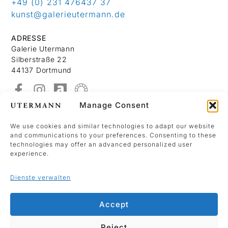
+49 (0) 231 476437 37
kunst@galerieutermann.de
ADRESSE
Galerie Utermann
Silberstraße 22
44137 Dortmund
Manage Consent
Über Uns
Kontakt
We use cookies and similar technologies to adapt our website
and communications to your preferences. Consenting to these
Datenschutzerklärung
technologies may offer an advanced personalized user
Impressum
experience.
Dienste verwalten
We use Mailchimp as our marketing platform.
By clicking below to sign up, you acknowledge
Accept
that your information will be transferred to
Mailchimp for processing.
Reject