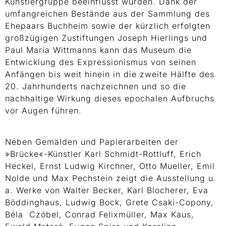
Künstlergruppe beeinflusst wurden. Dank der
umfangreichen Bestände aus der Sammlung des
Ehepaars Buchheim sowie der kürzlich erfolgten
großzügigen Zustiftungen Joseph Hierlings und
Paul Maria Wittmanns kann das Museum die
Entwicklung des Expressionismus von seinen
Anfängen bis weit hinein in die zweite Hälfte des
20. Jahrhunderts nachzeichnen und so die
nachhaltige Wirkung dieses epochalen Aufbruchs
vor Augen führen.
Neben Gemälden und Papierarbeiten der
»Brücke«-Künstler Karl Schmidt-Rottluff, Erich
Heckel, Ernst Ludwig Kirchner, Otto Mueller, Emil
Nolde und Max Pechstein zeigt die Ausstellung u.
a. Werke von Walter Becker, Karl Blocherer, Eva
Böddinghaus, Ludwig Bock, Grete Csaki-Copony,
Béla ­ Czóbel, Conrad Felixmüller, Max Kaus,