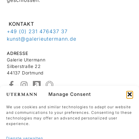
KONTAKT
+49 (0) 231 476437 37
kunst@galerieutermann.de
ADRESSE
Galerie Utermann
Silberstraße 22
44137 Dortmund
Manage Consent
Über Uns
Kontakt
We use cookies and similar technologies to adapt our website
and communications to your preferences. Consenting to these
Datenschutzerklärung
technologies may offer an advanced personalized user
Impressum
experience.
Dienste verwalten