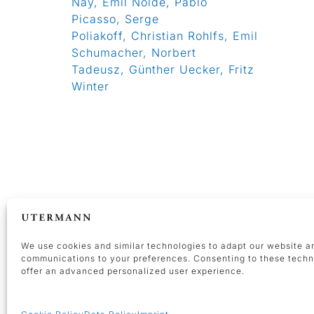
Nay, Emil Nolde, Pablo
Picasso, Serge
Poliakoff, Christian Rohlfs, Emil
Schumacher, Norbert
Tadeusz, Günther Uecker, Fritz
Winter
ÖFFNUNGSZEITEN
We use cookies and similar technologies to adapt our website a
communications to your preferences. Consenting to these tech
Dienstags-freitags 10-16 Uhr und 
offer an advanced personalized user experience.
Vereinbarung
An gesetzlichen Feiertagen bleibt 