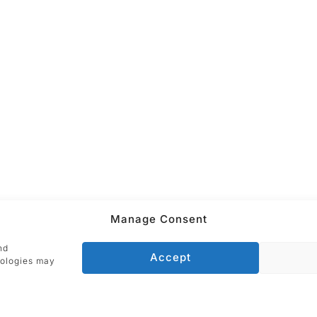
Manage Consent
ADRESSE
nd
Accept
Galerie Utermann
nologies may
nach
Silberstraße 22
44137 Dortmund
die