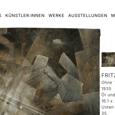
S
KÜNSTLER:INNEN
WERKE
AUSSTELLUNGEN
M
FRIT
Ohne T
1935
Öl und
16,1 x
Unten
35