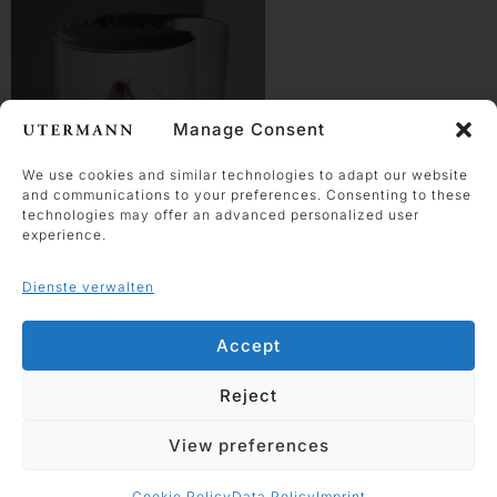
Manage Consent
We use cookies and similar technologies to adapt our website
and communications to your preferences. Consenting to these
technologies may offer an advanced personalized user
experience.
Dienste verwalten
Angela Glajcar
2017-005 Terbloc
Accept
2017
Reject
Papier 350g, gerissen,
geleimt
View preferences
46 x 34 x 36 cm
Werkanfrage
Cookie Policy
Data Policy
Imprint