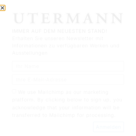
IMMER AUF DEM NEUESTEN STAND!
Erhalten Sie unseren Newsletter mit
Informationen zu verfügbaren Werken und
Ausstellungen
We use Mailchimp as our marketing
platform. By clicking below to sign up, you
acknowledge that your information will be
transferred to Mailchimp for processing.
Anmelden