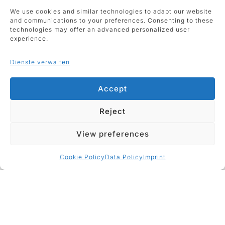
We use cookies and similar technologies to adapt our website
and communications to your preferences. Consenting to these
technologies may offer an advanced personalized user
experience.
Pablo Picasso
Abraham David
Dienste verwalten
Christian
Torse de Femme
Skulptur
1953
Accept
2023
Aquatinta auf Papier
Holz, gedrechselt und
83,4 x 47,3 cm
Reject
bemalt in Holzkiste
Werkanfrage
19 cm
View preferences
Verkauft
Cookie Policy
Data Policy
Imprint