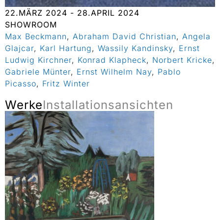
22.MÄRZ 2024 - 28.APRIL 2024
SHOWROOM
Max Beckmann
,
Abraham David Christian
,
Angela
Glajcar
,
Karl Hartung
,
Wassily Kandinsky
,
Ernst
Ludwig Kirchner
,
Konrad Klapheck
,
Norbert Kricke
,
Gabriele Münter
,
Ernst Wilhelm Nay
,
Pablo
Picasso
,
Fritz Winter
Werke
Installationsansichten