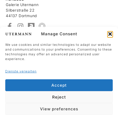
Galerie Utermann
Silberstraße 22
44137 Dortmund
Manage Consent
Über Uns
Kontakt
We use cookies and similar technologies to adapt our website
and communications to your preferences. Consenting to these
Datenschutzerklärung
technologies may offer an advanced personalized user
Impressum
experience.
Dienste verwalten
We use Mailchimp as our marketing platform.
By clicking below to sign up, you acknowledge
Accept
that your information will be transferred to
Mailchimp for processing.
Reject
Anmelden
View preferences