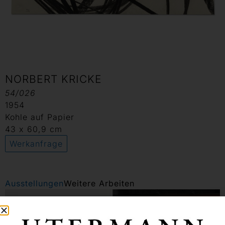
NORBERT KRICKE
54/026
1954
Kohle auf Papier
43 x 60,9 cm
Werkanfrage
Ausstellungen
Weitere Arbeiten