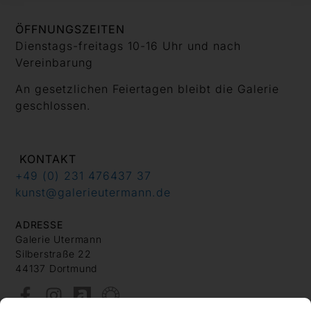
ÖFFNUNGSZEITEN
Dienstags-freitags 10-16 Uhr und nach
Vereinbarung
An gesetzlichen Feiertagen bleibt die Galerie
geschlossen.
KONTAKT
+49 (0) 231 476437 37
kunst@galerieutermann.de
ADRESSE
Galerie Utermann
Silberstraße 22
44137 Dortmund