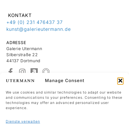
KONTAKT
+49 (0) 231 476437 37
kunst@galerieutermann.de
ADRESSE
Galerie Utermann
Silberstraße 22
44137 Dortmund
Manage Consent
Über Uns
Kontakt
We use cookies and similar technologies to adapt our website
and communications to your preferences. Consenting to these
Datenschutzerklärung
technologies may offer an advanced personalized user
Impressum
experience.
Dienste verwalten
We use Mailchimp as our marketing platform.