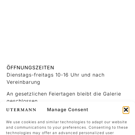
ÖFFNUNGSZEITEN
Dienstags-freitags 10-16 Uhr und nach
Vereinbarung
An gesetzlichen Feiertagen bleibt die Galerie
geschlossen.
Manage Consent
We use cookies and similar technologies to adapt our website
KONTAKT
and communications to your preferences. Consenting to these
+49 (0) 231 476437 37
technologies may offer an advanced personalized user